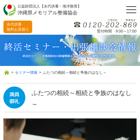
公益財団法人【永代供養・海洋散骨】
togg
沖縄県メモリアル整備協会
navi
永代供養
無料お見積り
受付時間 9:00～17:00
>
セミナー情報
>
ふたつの相続～相続と争族のはなし～
ふたつの相続～相続と争族のはなし
～