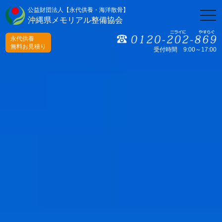
公益財団法人【永代供養・海洋散骨】
togg
沖縄県メモリアル整備協会
navi
永代供養
無料お見積り
受付時間 9:00～17:00