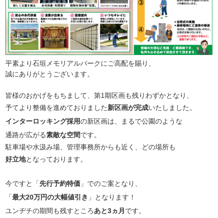
平素より石垣メモリアルパークにご高配を賜り、
誠にありがとうございます。
皆様のおかげをもちまして、第1期区画も残りわずかとなり、
予てより整備を進めておりました
新区画が完成
いたしました。
インターロッキング採用
の新区画は、まるで公園のような
通路が広がる
素敵な空間
です。
駐車場や水汲み場、管理事務所からも近く、どの場所も
好立地
となっております。
今ですと「
先行予約特価
」でのご案となり、
「
最大20万円の大幅値引き
」となります！
ユンヂチの期間も残すところ
あと3ヵ月
です。