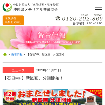
公益財団法人【永代供養・海洋散骨】
togg
沖縄県メモリアル整備協会
navi
永代供養
無料お見積り
受付時間 9:00～17:00
>
新着情報
>
【石垣MP】新区画、分譲開始！
2020年11月21日
ニュース
【石垣MP】新区画、分譲開始！