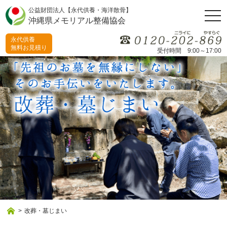
公益財団法人【永代供養・海洋散骨】
togg
沖縄県メモリアル整備協会
navi
永代供養
無料お見積り
受付時間 9:00～17:00
>
改葬・墓じまい