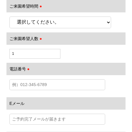
ご来園希望時間
●
ご来園希望人数
●
電話番号
●
Eメール