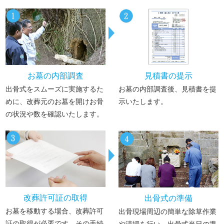
お墓の内部調査
見積書の提示
出骨式をスムーズに実施するた
お墓の内部調査後、見積書を提
めに、改葬元のお墓を開けお骨
示いたします。
の状況や数を確認いたします。
改葬許可証の取得
出骨式の準備
お墓を移動する場合、改葬許可
出骨現場周辺の簡単な除草作業
証の取得が必要です。その手続
や清掃を行い、出骨式当日の準