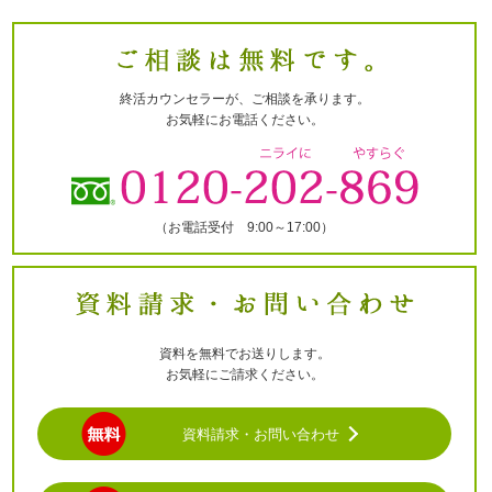
当協会は、個人情報の取扱いに関するお客様からのお
問合せ・ご相談などに適切に対応致します。
当協会は、個人情報の保護・管理に必要な対策や措置
に関して、継続的な改善を実施していきます。
終活カウンセラーが、ご相談を承ります。
当協会は、法令を遵守し、公安・警察・裁判所・その
お気軽にお電話ください。
他の正当な各種機関からの情報開示の申し出に対して
は、お客様への同意無しに、その要請や指示に従うも
のと致します。
（お電話受付 9:00～17:00）
【２】安全管理に関する方針
公益財団法人沖縄県メモリアル整備協会（以下、当協
会と表記）は、個人情報の取り扱いに際し、下記の措
置を適切に実行するように努めます。
資料を無料でお送りします。
お気軽にご請求ください。
当協会は、取得した個人情報に関して、技術的な各種
の保護方策、情報へのアクセス権限やその管理、情報
の外部持出しに対する物理的な制限の設置、不正な外
資料請求・お問い合わせ
部からの情報アクセスを防止する方策、またセキュリ
ティのチェック体制を常に確認・改善する対策を徹底