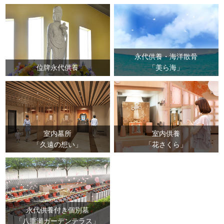
込先に入金を確認した時点で、速やかに事務処理、郵
送処理をいたします。
【３】個人情報に関する安全管理上の改定処置につい
て
永代供養・海洋散骨
位牌永代供養
「美ら海」
当協会は「個人情報の取扱いについて」の内容を改定
する場合があります。その際は、本ページに内容を反
映し公表するものと致します。
平成24年10月1日
公益財団法人沖縄県メモリアル整備協会
室内墓所
室内供養
理事長 堤純一郎
「久遠の想い」
「花さくら」
永代供養付き個別墓
「八重瀬ガーデンテラス」