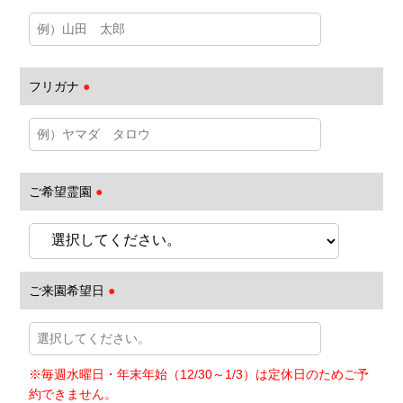
フリガナ
●
ご希望霊園
●
ご来園希望日
●