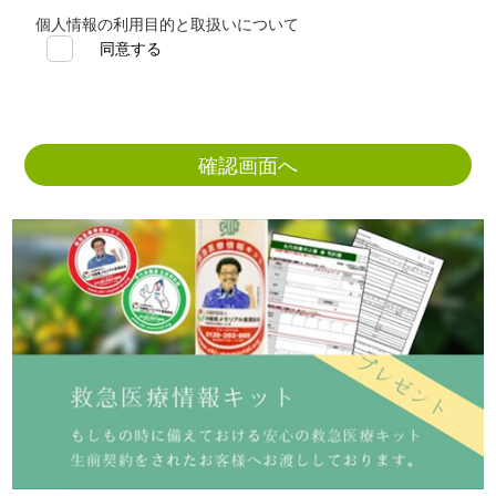
会と表記）は、個人情報の取扱いにおける重要性、ま
個人情報の利用目的と取扱いについて
た社会的な責任を十分に認識した上で、個人情報の適
同意する
正な保護に努めます。
当協会は、法令を遵守し、法令等の規定に従い、適正
に個人情報を取扱います。
当協会は、個人情報の利用目的を明確にし、その取扱
いについては利用目的の範囲内で必要なものに限定致
します。保持する内容については、できる限り正確で
最新の内容である様に努めます。
当協会は、取得した個人情報の適正な管理のために、
取扱い責任者を任命し、その責任の所在をを明確に致
します。
当協会は、取得した個人情報の取扱い責任者および取
扱いに関わる者に対し、ガイドラインの周知徹底を行
い、その管理・監督を致します。また、外部に取得し
た情報を委託する事は致しません。
当協会は、公的な各種の基準やガイドラインなどを参
考にしながら、個人情報の安全管理の対策や措置を実
施致します。