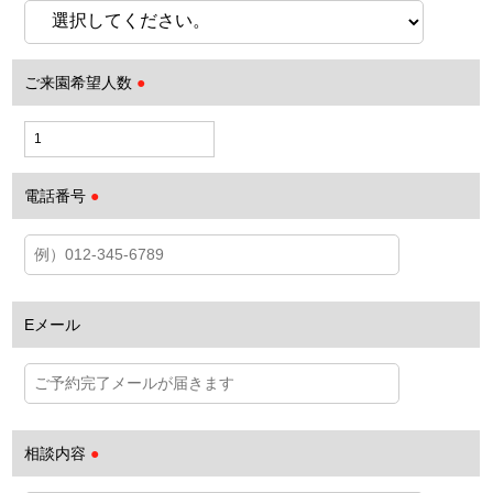
ご来園希望人数
●
電話番号
●
Eメール
相談内容
●