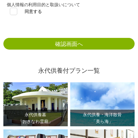
と表記）は、個人情報の取扱いにおける重要性、また社
個人情報の利用目的と取扱いについて
会的な責任を十分に認識した上で、個人情報の適正な保
同意する
護に努めます。
当協会は、法令を遵守し、法令等の規定に従い、適正に
個人情報を取扱います。
当協会は、個人情報の利用目的を明確にし、その取扱い
については利用目的の範囲内で必要なものに限定致しま
す。保持する内容については、できる限り正確で最新の
内容である様に努めます。
永代供養付プラン一覧
当協会は、取得した個人情報の適正な管理のために、取
扱い責任者を任命し、その責任の所在をを明確に致しま
す。
当協会は、取得した個人情報の取扱い責任者および取扱
いに関わる者に対し、ガイドラインの周知徹底を行い、
その管理・監督を致します。また、外部に取得した情報
を委託する事は致しません。
永代供養墓
永代供養・海洋散骨
当協会は、公的な各種の基準やガイドラインなどを参考
「おきなわ霊廟」
「美ら海」
にしながら、個人情報の安全管理の対策や措置を実施致
します。