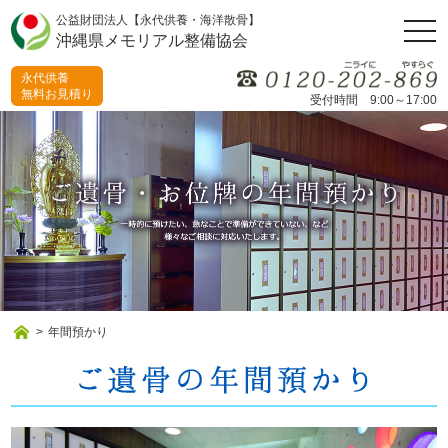
公益財団法人【永代供養・海洋散骨】
togg
沖縄県メモリアル整備協会
navi
永代供養
無料お見積り
受付時間 9:00～17:00
>
年間預かり