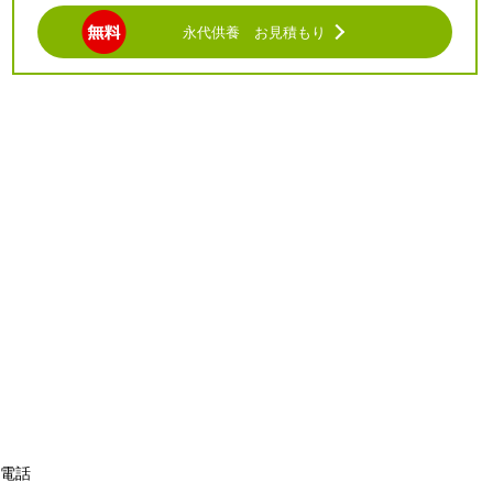
【３】個人情報に関する安全管理上の改定処置について
永代供養 お見積もり
当協会は「個人情報の取扱いについて」の内容を改定す
る場合があります。その際は、本ページに内容を反映し
公表するものと致します。
平成24年10月1日
公益財団法人沖縄県メモリアル整備協会
理事長 堤純一郎
電話