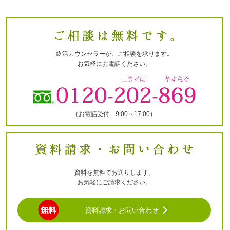
って、不正なアクセス・情報漏えい・改ざん・消失・き
損等の防止に努めます。
情報をご提供いただいたご本人様からの利用目的の通
知、個人情報の開示・訂正・追加・削除についてのお申
し出がある場合は、適正に対処致します。当協会の営業
終活カウンセラーが、ご相談を承ります。
時間外の場合は、メールもしくはFAXにてご連絡願いま
お気軽にお電話ください。
す。ご本人からのお申し出に対して、当協会が規定する
書面をFAXにて受付・回答するものとします。
但し、ご本人もしくは代理人であることを確認できる書
面が別途必要です。これは不正な開示請求等を防ぐため
（お電話受付 9:00～17:00）
の処置です。また、お客様側の手続きに関わる費用（着
払いやコレクトコールなどの費用がかかるもの）につい
て当協会はその一切の債務を負いません。以上を予めご
了承の上、ご利用をいただくものとします。
郵送などに必要な費用について 事務処理の都合上、証
資料を無料でお送りします。
明書などの取得費用や郵送料金が必要な場合は、
お気軽にご請求ください。
その全費用をお客様に請求いたします。当協会指定振込
先に入金を確認した時点で、速やかに事務処理、郵送処
資料請求・お問い合わせ
理をいたします。