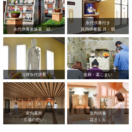
当協会は、個人情報の取扱いに関するお客様からのお問
合せ・ご相談などに適切に対応致します。
当協会は、個人情報の保護・管理に必要な対策や措置に
関して、継続的な改善を実施していきます。
永代供養付き
当協会は、法令を遵守し、公安・警察・裁判所・その他
永代供養家族墓「結」
屋内供養墓 月・朋
の正当な各種機関からの情報開示の申し出に対しては、
お客様への同意無しに、その要請や指示に従うものと致
します。
【２】安全管理に関する方針
公益財団法人沖縄県メモリアル整備協会（以下、当協会
位牌永代供養
改葬・墓じまい
と表記）は、個人情報の取り扱いに際し、下記の措置を
適切に実行するように努めます。
当協会は、取得した個人情報に関して、技術的な各種の
保護方策、情報へのアクセス権限やその管理、情報の外
室内墓所
室内供養
部持出しに対する物理的な制限の設置、不正な外部から
「久遠の想い」
「花さくら」
の情報アクセスを防止する方策、またセキュリティのチ
ェック体制を常に確認・改善する対策を徹底する事によ