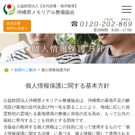
公益財団法人【永代供養・海洋散骨】
togg
沖縄県メモリアル整備協会
navi
永代供養
無料お見積り
受付時間 9:00～17:00
>
財団のご案内
>
個人情報保護方針
個人情報保護に関する基本方針
公益財団法人沖縄県メモリアル整備協会は、沖縄県の墓地不足の解
消及び墓地の近代化及び均一化を図ることにより、地域に応じた祖
霊祭祀の霊域たる墓地環境の整備と崇祖の念を高め、もって公共の
福祉に寄与することを目的とする団体です。
当協会の取得する個人情報はこの目的に沿って使用するもので「個
人情報保護に関する法律」に基づき、個人情報に関して適用される