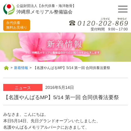
公益財団法人【永代供養・海洋散骨】
togg
沖縄県メモリアル整備協会
navi
永代供養
無料お見積り
受付時間 9:00～17:00
>
新着情報
>
【名護やんばるMP】5/14 第一回 合同供養法要祭
2016年5月14日
ニュース
【名護やんばるMP】5/14 第一回 合同供養法要祭
みなさま、こんにちは。
本日5月14日、先日グランドオープンいたしました、
名護やんばるメモリアルパークにおきまして、