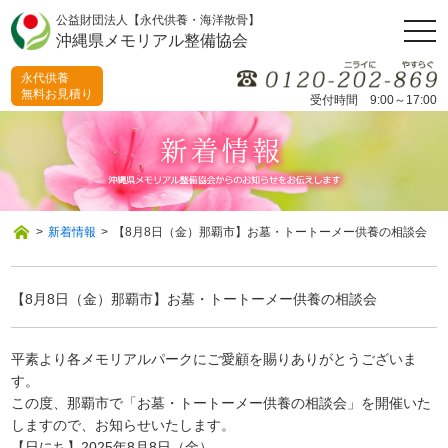
公益財団法人【永代供養・海洋散骨】
togg
沖縄県メモリアル整備協会
navi
永代供養
無料お見積り
受付時間 9:00～17:00
>
新着情報
>
【8月8日（金）那覇市】お墓・トートーメー供養の相談会
【8月8日（金）那覇市】お墓・トートーメー供養の相談会
平素より各メモリアルパークにご愛顧を賜りありがとうございま
す。
この度、那覇市で「お墓・トートーメー供養の相談会」を開催いた
しますので、お知らせいたします。
【日にち】2025年8月8日（金）