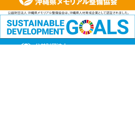
公益財団法人
沖縄県メモリアル整備協会
〒901-1111 沖縄県島尻郡南風原町字兼城123番地
FAX:098-901-4720