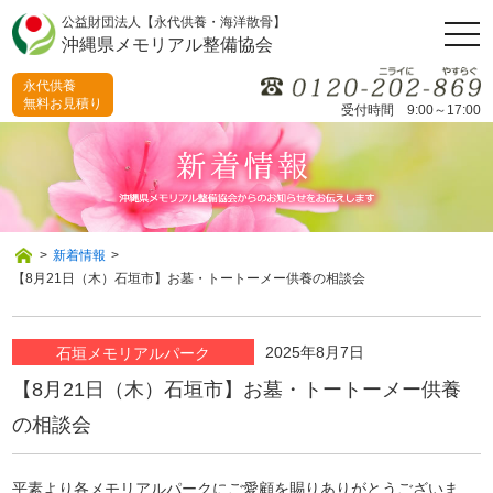
公益財団法人【永代供養・海洋散骨】
togg
沖縄県メモリアル整備協会
navi
永代供養
無料お見積り
受付時間 9:00～17:00
>
新着情報
>
【8月21日（木）石垣市】お墓・トートーメー供養の相談会
2025年8月7日
石垣メモリアルパーク
【8月21日（木）石垣市】お墓・トートーメー供養
の相談会
平素より各メモリアルパークにご愛顧を賜りありがとうございま