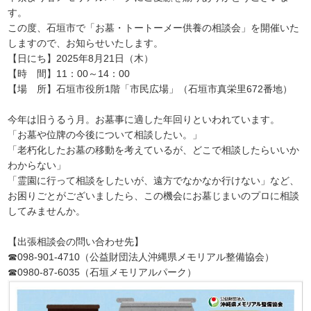
す。
この度、石垣市で「お墓・トートーメー供養の相談会」を開催いた
しますので、お知らせいたします。
【日にち】2025年8月21日（木）
【時 間】11：00～14：00
【場 所】石垣市役所1階「市民広場」（石垣市真栄里672番地）
今年は旧うるう月。お墓事に適した年回りといわれています。
「お墓や位牌の今後について相談したい。」
「老朽化したお墓の移動を考えているが、どこで相談したらいいか
わからない」
「霊園に行って相談をしたいが、遠方でなかなか行けない」など、
お困りごとがございましたら、この機会にお墓じまいのプロに相談
してみませんか。
【出張相談会の問い合わせ先】
☎098-901-4710（公益財団法人沖縄県メモリアル整備協会）
☎0980-87-6035（石垣メモリアルパーク）