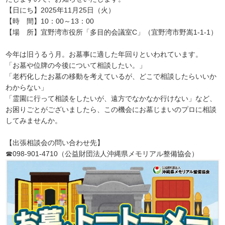
【日にち】2025年11月25日（火）
【時 間】10：00～13：00
【場 所】宜野湾市役所「多目的会議室C」（宜野湾市野嵩1-1-1）
今年は旧うるう月。お墓事に適した年回りといわれています。
「お墓や位牌の今後について相談したい。」
「老朽化したお墓の移動を考えているが、どこで相談したらいいか
わからない」
「霊園に行って相談をしたいが、遠方でなかなか行けない」など、
お困りごとがございましたら、この機会にお墓じまいのプロに相談
してみませんか。
【出張相談会の問い合わせ先】
☎098-901-4710（公益財団法人沖縄県メモリアル整備協会）