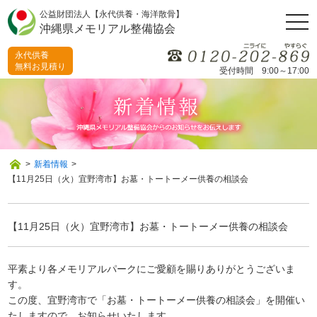
公益財団法人【永代供養・海洋散骨】
togg
沖縄県メモリアル整備協会
navi
永代供養
無料お見積り
受付時間 9:00～17:00
>
新着情報
>
【11月25日（火）宜野湾市】お墓・トートーメー供養の相談会
【11月25日（火）宜野湾市】お墓・トートーメー供養の相談会
平素より各メモリアルパークにご愛顧を賜りありがとうございま
す。
この度、宜野湾市で「お墓・トートーメー供養の相談会」を開催い
たしますので、お知らせいたします。