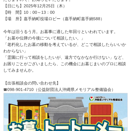
【日にち】2025年12月25日（木）
【時 間】10：00～13：00
【場 所】嘉手納町役場ロビー（嘉手納町嘉手納588）
今年は旧うるう月。お墓事に適した年回りといわれています。
「お墓や位牌の今後について相談したい。」
「老朽化したお墓の移動を考えているが、どこで相談したらいいか
わからない」
「霊園に行って相談をしたいが、遠方でなかなか行けない」など、
お困りごとがございましたら、この機会にお墓じまいのプロに相談
してみませんか。
【出張相談会の問い合わせ先】
☎098-901-4710（公益財団法人沖縄県メモリアル整備協会）