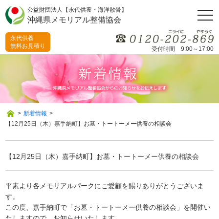
公益財団法人【永代供養・海洋散骨】
togg
沖縄県メモリアル整備協会
navi
永代供養
無料お見積り
受付時間 9:00～17:00
>
新着情報
>
【12月25日（木）嘉手納町】お墓・トートーメー供養の相談会
【12月25日（木）嘉手納町】お墓・トートーメー供養の相談会
平素より各メモリアルパークにご愛顧を賜りありがとうございま
す。
この度、嘉手納町で「お墓・トートーメー供養の相談会」を開催い
たしますので、お知らせいたします。