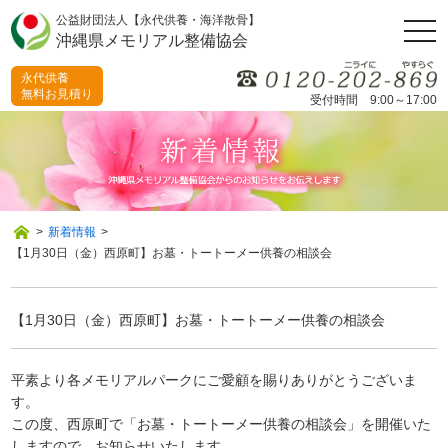
公益財団法人【永代供養・海洋散骨】
togg
沖縄県メモリアル整備協会
navi
永代供養
無料お見積り
受付時間 9:00～17:00
>
新着情報
>
【1月30日（金）西原町】お墓・トートーメー供養の相談会
【1月30日（金）西原町】お墓・トートーメー供養の相談会
平素より各メモリアルパークにご愛顧を賜りありがとうございま
す。
この度、西原町で「お墓・トートーメー供養の相談会」を開催いた
しますので、お知らせいたします。