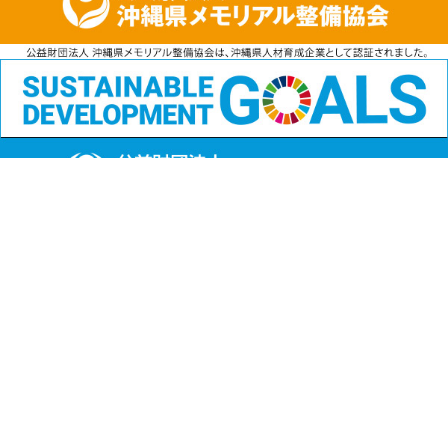
公益財団法人
沖縄県メモリアル整備協会
〒901-1111 沖縄県島尻郡南風原町字兼城123番地