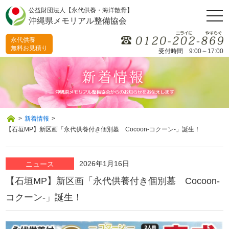
公益財団法人【永代供養・海洋散骨】
togg
沖縄県メモリアル整備協会
navi
永代供養
無料お見積り
受付時間 9:00～17:00
>
新着情報
>
【石垣MP】新区画「永代供養付き個別墓 Cocoon‐コクーン-」誕生！
2026年1月16日
ニュース
【石垣MP】新区画「永代供養付き個別墓 Cocoon‐
コクーン-」誕生！