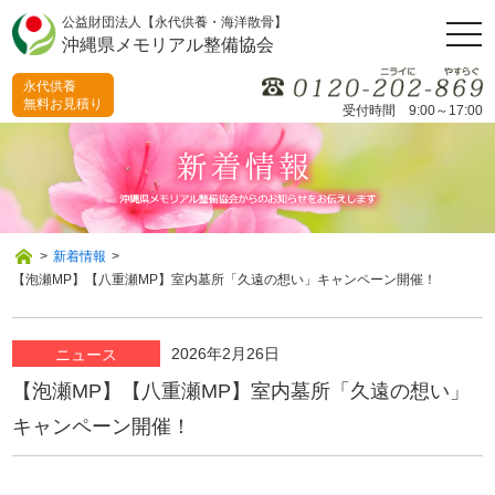
公益財団法人【永代供養・海洋散骨】
togg
沖縄県メモリアル整備協会
navi
永代供養
無料お見積り
受付時間 9:00～17:00
>
新着情報
>
【泡瀬MP】【八重瀬MP】室内墓所「久遠の想い」キャンペーン開催！
2026年2月26日
ニュース
【泡瀬MP】【八重瀬MP】室内墓所「久遠の想い」
キャンペーン開催！