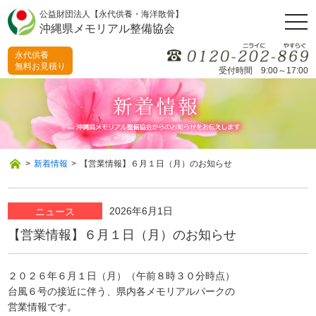
公益財団法人【永代供養・海洋散骨】
togg
沖縄県メモリアル整備協会
navi
永代供養
無料お見積り
受付時間 9:00～17:00
>
新着情報
>
【営業情報】６月１日（月）のお知らせ
2026年6月1日
ニュース
【営業情報】６月１日（月）のお知らせ
２０２６年６月１日（月）（午前８時３０分時点）
台風６号の接近に伴う、県内各メモリアルパークの
営業情報です。