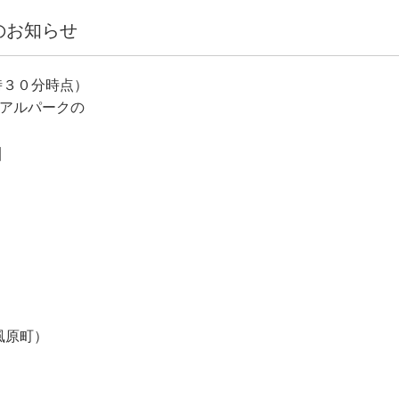
のお知らせ
時３０分時点）
リアルパークの
】
風原町）