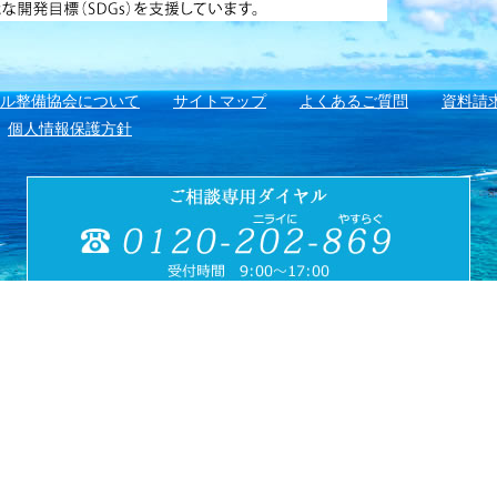
アル整備協会について
サイトマップ
よくあるご質問
資料請
個人情報保護方針
財団法人
〒901-1111 沖縄県島尻郡南風原町
県メモリアル整備協会
FAX:098-901-4720
opyright (C) 公益財団法人沖縄県メモリアル整備協会
All Rights Reserve