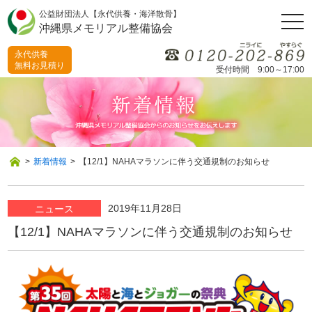
公益財団法人【永代供養・海洋散骨】
togg
沖縄県メモリアル整備協会
navi
永代供養
無料お見積り
受付時間 9:00～17:00
>
新着情報
>
【12/1】NAHAマラソンに伴う交通規制のお知らせ
2019年11月28日
ニュース
【12/1】NAHAマラソンに伴う交通規制のお知らせ