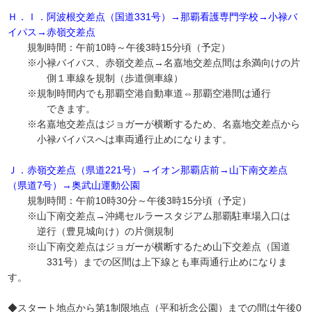
Ｈ．Ｉ．阿波根交差点（国道331号）→那覇看護専門学校→小禄バ
イパス→赤嶺交差点
規制時間：午前10時～午後3時15分頃（予定）
※小禄バイパス、赤嶺交差点→名嘉地交差点間は糸満向けの片
側１車線を規制（歩道側車線）
※規制時間内でも那覇空港自動車道⇔那覇空港間は通行
できます。
※名嘉地交差点はジョガーが横断するため、名嘉地交差点から
小禄バイパスへは車両通行止めになります。
Ｊ．赤嶺交差点（県道221号）→イオン那覇店前→山下南交差点
（県道7号）→奥武山運動公園
規制時間：午前10時30分～午後3時15分頃（予定）
※山下南交差点→沖縄セルラースタジアム那覇駐車場入口は
逆行（豊見城向け）の片側規制
※山下南交差点はジョガーが横断するため山下交差点（国道
331号）までの区間は上下線とも車両通行止めになりま
す。
◆スタート地点から第1制限地点（平和祈念公園）までの間は午後0