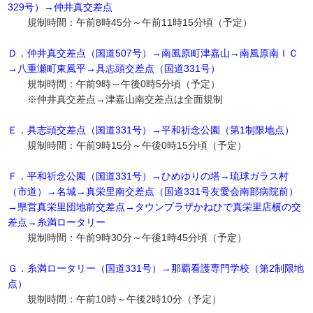
329号）→仲井真交差点
規制時間：午前8時45分～午前11時15分頃（予定）
Ｄ．仲井真交差点（国道507号）→南風原町津嘉山→南風原南ＩＣ
→八重瀬町東風平→具志頭交差点（国道331号）
規制時間：午前9時～午後0時5分頃（予定）
※仲井真交差点→津嘉山南交差点は全面規制
Ｅ．具志頭交差点（国道331号）→平和祈念公園（第1制限地点）
規制時間：午前9時15分～午後0時15分頃（予定）
Ｆ．平和祈念公園（国道331号）→ひめゆりの塔→琉球ガラス村
（市道）→名城→真栄里南交差点（国道331号友愛会南部病院前）
→県営真栄里団地前交差点→タウンプラザかねひで真栄里店横の交
差点→糸満ロータリー
規制時間：午前9時30分～午後1時45分頃（予定）
Ｇ．糸満ロータリー（国道331号）→那覇看護専門学校（第2制限地
点）
規制時間：午前10時～午後2時10分（予定）