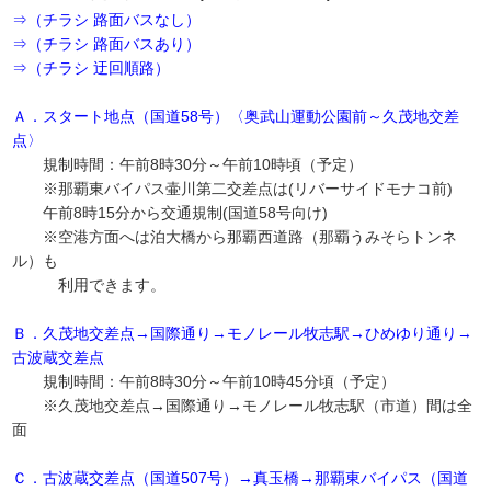
⇒（チラシ 路面バスなし）
⇒（チラシ 路面バスあり）
⇒（チラシ 迂回順路）
Ａ．スタート地点（国道58号）〈奥武山運動公園前～久茂地交差
点〉
規制時間：午前8時30分～午前10時頃（予定）
※那覇東バイパス壷川第二交差点は(リバーサイドモナコ前)
午前8時15分から交通規制(国道58号向け)
※空港方面へは泊大橋から那覇西道路（那覇うみそらトンネ
ル）も
利用できます。
Ｂ．久茂地交差点→国際通り→モノレール牧志駅→ひめゆり通り→
古波蔵交差点
規制時間：午前8時30分～午前10時45分頃（予定）
※久茂地交差点→国際通り→モノレール牧志駅（市道）間は全
面
Ｃ．古波蔵交差点（国道507号）→真玉橋→那覇東バイパス（国道