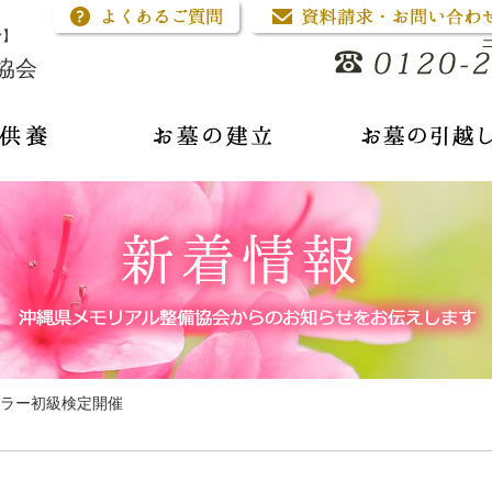
骨】
協会
ラー初級検定開催