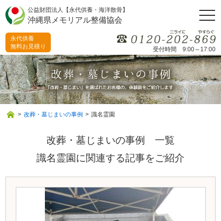
公益財団法人【永代供養・海洋散骨】
togg
沖縄県メモリアル整備協会
navi
永代供養
無料お見積り
受付時間 9:00～17:00
>
改葬・墓じまいの事例
>
識名霊園
改葬・墓じまいの事例 一覧
識名霊園に関連する記事をご紹介