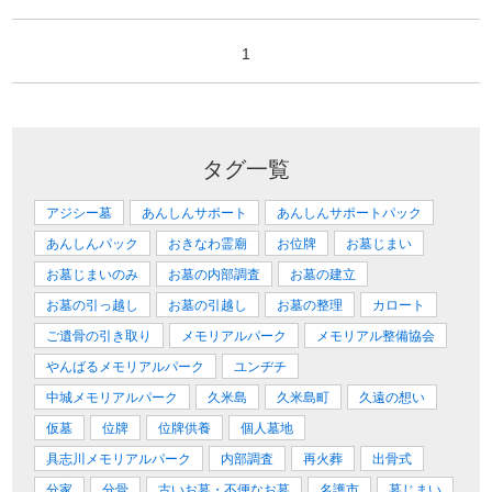
1
タグ一覧
アジシー墓
あんしんサポート
あんしんサポートパック
あんしんパック
おきなわ霊廟
お位牌
お墓じまい
お墓じまいのみ
お墓の内部調査
お墓の建立
お墓の引っ越し
お墓の引越し
お墓の整理
カロート
ご遺骨の引き取り
メモリアルパーク
メモリアル整備協会
やんばるメモリアルパーク
ユンヂチ
中城メモリアルパーク
久米島
久米島町
久遠の想い
仮墓
位牌
位牌供養
個人墓地
具志川メモリアルパーク
内部調査
再火葬
出骨式
分家
分骨
古いお墓・不便なお墓
名護市
墓じまい