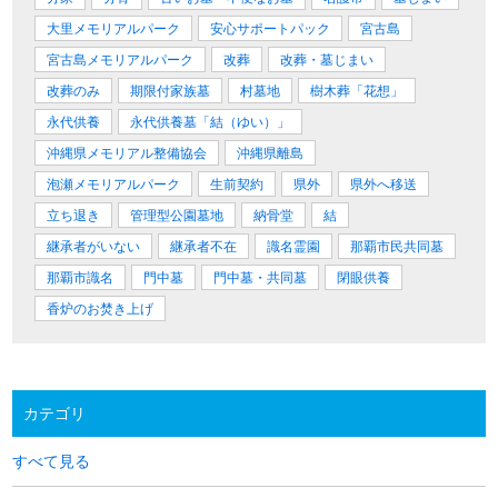
大里メモリアルパーク
安心サポートパック
宮古島
宮古島メモリアルパーク
改葬
改葬・墓じまい
改葬のみ
期限付家族墓
村墓地
樹木葬「花想」
永代供養
永代供養墓「結（ゆい）」
沖縄県メモリアル整備協会
沖縄県離島
泡瀬メモリアルパーク
生前契約
県外
県外へ移送
立ち退き
管理型公園墓地
納骨堂
結
継承者がいない
継承者不在
識名霊園
那覇市民共同墓
那覇市識名
門中墓
門中墓・共同墓
閉眼供養
香炉のお焚き上げ
カテゴリ
すべて見る