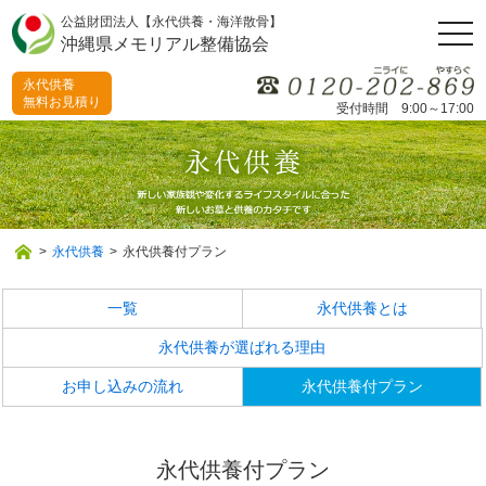
公益財団法人【永代供養・海洋散骨】
togg
沖縄県メモリアル整備協会
navi
永代供養
無料お見積り
受付時間 9:00～17:00
>
永代供養
>
永代供養付プラン
一覧
永代供養とは
永代供養が選ばれる理由
お申し込みの流れ
永代供養付プラン
永代供養付プラン