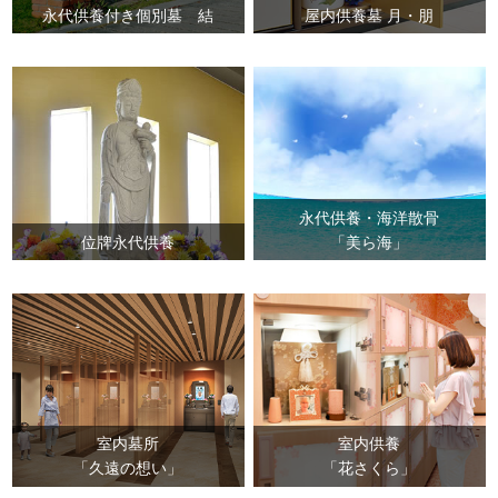
永代供養付き個別墓 結
屋内供養墓 月・朋
永代供養・海洋散骨
位牌永代供養
「美ら海」
室内墓所
室内供養
「久遠の想い」
「花さくら」