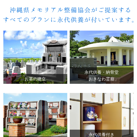
永代供養・納骨堂
お墓の建立
「おきなわ霊廟」
永代供養付き