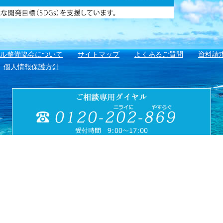
アル整備協会について
サイトマップ
よくあるご質問
資料請
個人情報保護方針
財団法人
〒901-1111 沖縄県島尻郡南風原町
県メモリアル整備協会
FAX:098-901-4720
opyright (C) 公益財団法人沖縄県メモリアル整備協会
All Rights Reserve