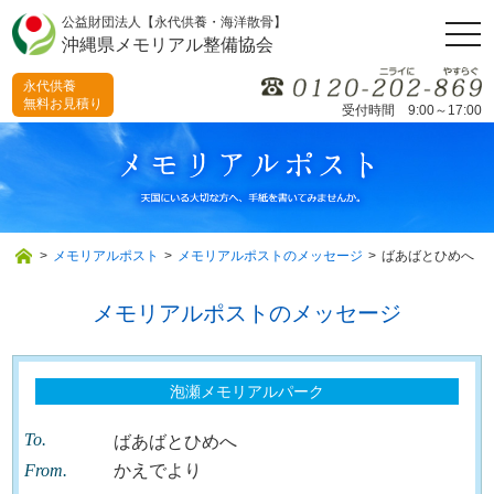
公益財団法人【永代供養・海洋散骨】
togg
沖縄県メモリアル整備協会
navi
永代供養
無料お見積り
受付時間 9:00～17:00
>
メモリアルポスト
>
メモリアルポストのメッセージ
>
ばあばとひめへ
メモリアルポストのメッセージ
泡瀬メモリアルパーク
To.
ばあばとひめへ
From.
かえでより