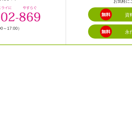
お気軽に
資
～17:00）
永