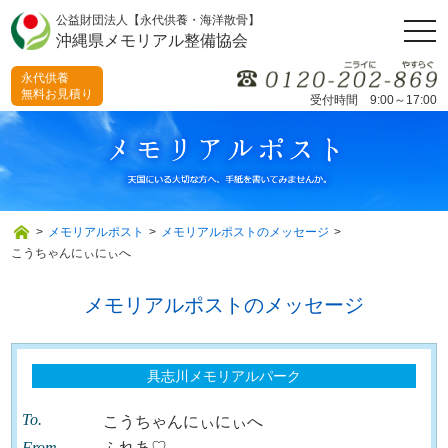
公益財団法人【永代供養・海洋散骨】
togg
沖縄県メモリアル整備協会
navi
永代供養
無料お見積り
受付時間 9:00～17:00
>
メモリアルポスト
>
メモリアルポストのメッセージ
>
こうちゃんにぃにぃへ
メモリアルポストのメッセージ
具志川メモリアルパーク
To.
こうちゃんにぃにぃへ
From.
ふれあ♡