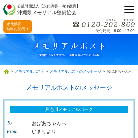
公益財団法人【永代供養・海洋散骨】
togg
沖縄県メモリアル整備協会
navi
永代供養
無料お見積り
受付時間 9:00～17:00
>
メモリアルポスト
>
メモリアルポストのメッセージ
>
おばあちゃんへ
メモリアルポストのメッセージ
具志川メモリアルパーク
To.
おばあちゃんへ
From.
ひまりより