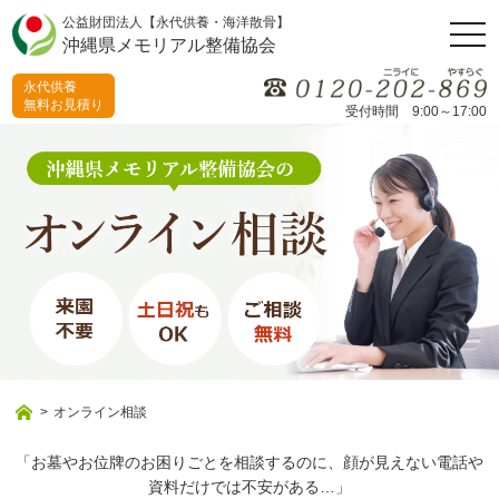
公益財団法人【永代供養・海洋散骨】
togg
沖縄県メモリアル整備協会
永代供養
無料お見積り
受付時間 9:00～17:00
>
オンライン相談
「お墓やお位牌のお困りごとを相談するのに、顔が見えない電話や
資料だけでは不安がある…」