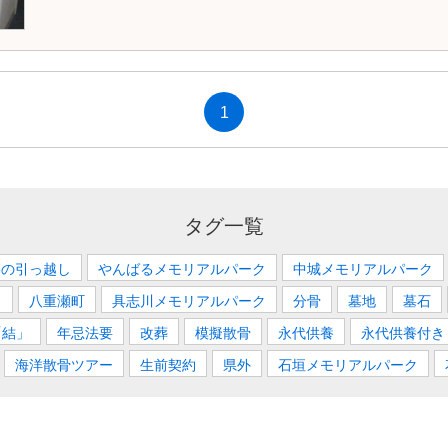
1
タグ一覧
墓の引っ越し
やんばるメモリアルパーク
中城メモリアルパーク
ク
八重瀬町
具志川メモリアルパーク
分骨
墓地
墓石
「結」
年忌法要
改葬
模擬散骨
永代供養
永代供養付き
海洋散骨ツアー
生前契約
県外
石垣メモリアルパーク