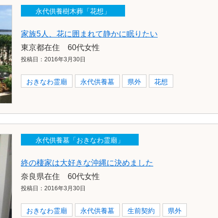
永代供養樹木葬「花想」
家族5人、花に囲まれて静かに眠りたい
東京都在住 60代女性
投稿日：2016年3月30日
おきなわ霊廟
永代供養墓
県外
花想
永代供養墓「おきなわ霊廟」
終の棲家は大好きな沖縄に決めました
奈良県在住 60代女性
投稿日：2016年3月30日
おきなわ霊廟
永代供養墓
生前契約
県外