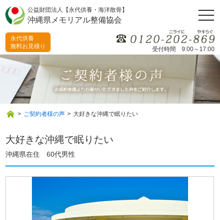
公益財団法人【永代供養・海洋散骨】
togg
沖縄県メモリアル整備協会
navi
永代供養
無料お見積り
受付時間 9:00～17:00
>
ご契約者様の声
>
大好きな沖縄で眠りたい
大好きな沖縄で眠りたい
沖縄県在住 60代男性