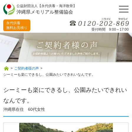
公益財団法人【永代供養・海洋散骨】
togg
沖縄県メモリアル整備協会
navi
永代供養
無料お見積り
受付時間 9:00～17:00
>
ご契約者様の声
>
シーミーも楽にできるし、公園みたいできれいなんです。
シーミーも楽にできるし、公園みたいできれい
なんです。
沖縄県在住 60代女性