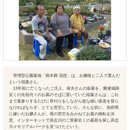
管理型公園墓地「樹木葬 花想」は、お嬢様と二人で選んだ
という稲葉さん。
13年前に亡くなったご主人、保夫さんの仮墓を、勝連城跡
近くの先祖代々のお墓のそばに置いていた稲葉さんは、これ
まで墓参りするたびに草刈りをしながら急な細い坂道を登ら
なければならず、とても苦労していた。そんな折に、他府県
に嫁いだお嬢さんが、母の苦労をみかねてお墓の移転を決
意、インターネットで具志川のご実家近くの墓苑を探し具志
川メモリアルパークを見つけたという。