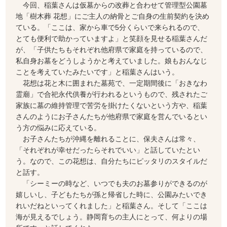
今回、稲葉さんは仮墓からの改葬と合わせて管理型公園墓
地「樹木葬 花想」にご主人の納骨とご自身の生前契約を決め
ている。「ここは、家から車で5分くらいで来られるので、
とても便利で助かっていますよ」と笑顔を見せる稲葉さんだ
が、「子供たちもそれぞれ他府県で家庭を持っているので、
私自身お墓をどうしようかと考えていました。娘もおんなじ
ことを考えていたみたいです」と稲葉さんはいう。
花想は花と木に囲まれた墓苑で、一定期間後に「おきなわ
霊廟」で合祀永代供養が行われるというもので、残されたご
家族に墓の維持管理で苦労を掛けたくないという方や、稲葉
さんのようにお子さんたちが他府県で家庭を営んでいるとい
う方の悩みに応えている。
お子さんたちが沖縄を離れることに、保夫さんは常々、
「それぞれが幸せだったらそれでいい」と話していたとい
う。なので、この花想は、自分たちにピッタリのスタイルだ
と話す。
「シーミーの時など、いつでも夫のお墓参りができるのが
嬉しいし、子どもたちが孫と帰省した時に、公園みたいでき
れいだねといってくれました」と稲葉さん。そして「ここは
海が見えるでしょう。静岡育ちの主人にとって、何よりの場