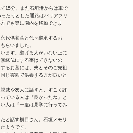
」
で15分、また石垣港からは車で
ゆったりとした通路はバリアフリ
の方でも楽に園内を移動できま
永代供養墓と代々継承するお
てもらいました。
います。継げる人がいない上に
て無縁仏にする事はできないの
承するお墓には、夫とそのご先祖
、同じ霊園で供養する方が良いと
親戚や友人に話すと、すごく評
知っている人は『良かったね』と
ない人は『一度は見学に行ってみ
たと話す横目さん。石垣メモリ
りたようです。