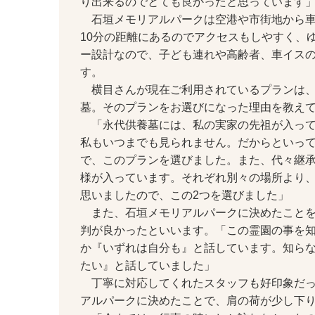
り出来るのでとても良かったと思っています
石垣メモリアルパークは空港や市街地から車
10分の距離にあるのでアクセスもしやすく、
ー設計なので、子ども連れや高齢者、車イス
す。
横目さんが現在ご利用されているプランは、
墓。そのプランをお選びになった理由を教え
「永代供養墓には、私の実家の先祖が入って
私もいつまでも見られません。だからといっ
で、このプランを選びました。また、代々継
様が入っています。それぞれ別々の場所より
思いましたので、この2つを選びました」
また、石垣メモリアルパークに決めたことを
判が良かったといいます。「この霊園の事を
か『いずれは自分も』と話しています。知ら
たい』と話していました」
丁寧に対応してくれたスタッフも好印象だっ
アルパークに決めたことで、肩の荷が少し下