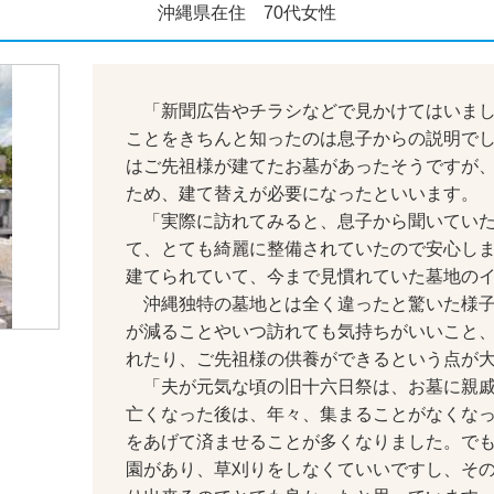
沖縄県在住 70代女性
「新聞広告やチラシなどで見かけてはいまし
ことをきちんと知ったのは息子からの説明で
はご先祖様が建てたお墓があったそうですが
ため、建て替えが必要になったといいます。
「実際に訪れてみると、息子から聞いていた
て、とても綺麗に整備されていたので安心し
建てられていて、今まで見慣れていた墓地の
沖縄独特の墓地とは全く違ったと驚いた様子
が減ることやいつ訪れても気持ちがいいこと
れたり、ご先祖様の供養ができるという点が
「夫が元気な頃の旧十六日祭は、お墓に親戚
亡くなった後は、年々、集まることがなくな
をあげて済ませることが多くなりました。でも
園があり、草刈りをしなくていいですし、そ