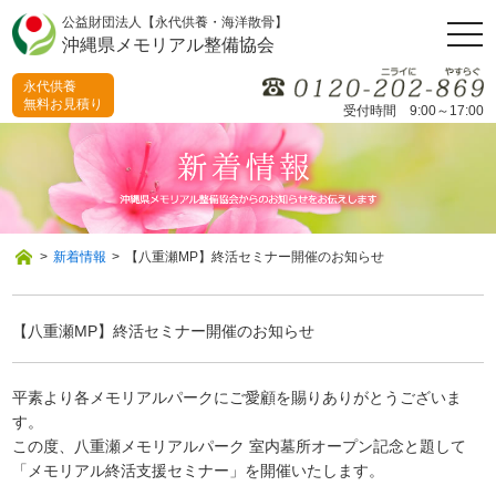
公益財団法人【永代供養・海洋散骨】
togg
沖縄県メモリアル整備協会
navi
永代供養
無料お見積り
受付時間 9:00～17:00
>
新着情報
>
【八重瀬MP】終活セミナー開催のお知らせ
【八重瀬MP】終活セミナー開催のお知らせ
平素より各メモリアルパークにご愛顧を賜りありがとうございま
す。
この度、八重瀬メモリアルパーク 室内墓所オープン記念と題して
「メモリアル終活支援セミナー」を開催いたします。