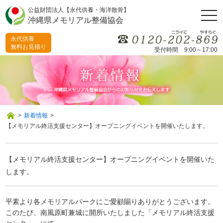
公益財団法人【永代供養・海洋散骨】
togg
沖縄県メモリアル整備協会
navi
永代供養
無料お見積り
受付時間 9:00～17:00
>
新着情報
>
【メモリアル終活支援センター】オープニングイベントを開催いたします。
【メモリアル終活支援センター】オープニングイベントを開催いた
します。
平素より各メモリアルパークにご愛顧賜りありがとうございます。
このたび、南風原町兼城に開所いたしました「メモリアル終活支援