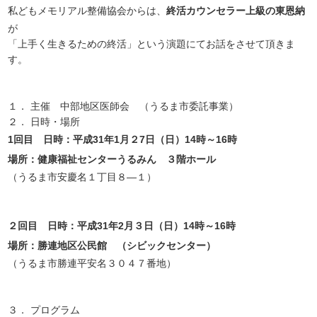
私どもメモリアル整備協会からは、
終活カウンセラー上級の東恩納
が
「上手く生きるための終活」という演題にてお話をさせて頂きま
す。
１． 主催 中部地区医師会 （うるま市委託事業）
２． 日時・場所
1回目 日時：平成31年1月２7日（日）14時～16時
場所：健康福祉センターうるみん ３階ホール
（うるま市安慶名１丁目８―１）
２回目 日時：平成31年2月３日（日）14時～16時
場所：勝連地区公民館 （シビックセンター）
（うるま市勝連平安名３０４７番地）
３． プログラム