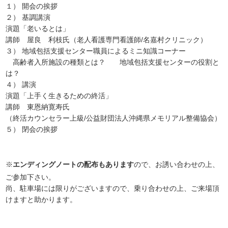
１） 開会の挨拶
２） 基調講演
演題「老いるとは」
講師 屋良 利枝氏（老人看護専門看護師/名嘉村クリニック）
３） 地域包括支援センター職員によるミニ知識コーナー
高齢者入所施設の種類とは？ 地域包括支援センターの役割と
は？
４） 講演
演題「上手く生きるための終活」
講師 東恩納寛寿氏
（終活カウンセラー上級/公益財団法人沖縄県メモリアル整備協会）
５） 閉会の挨拶
※
エンディングノートの配布もあります
ので、お誘い合わせの上、
ご参加下さい。
尚、駐車場には限りがございますので、乗り合わせの上、ご来場頂
けますと助かります。