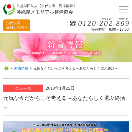
公益財団法人【永代供養・海洋散骨】
togg
沖縄県メモリアル整備協会
navi
永代供養
無料お見積り
受付時間 9:00～17:00
>
新着情報
>
元気な今だからこそ考える～あなたらしく選ぶ終活～
2019年1月22日
ニュース
元気な今だからこそ考える～あなたらしく選ぶ終活
～