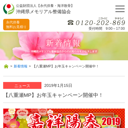
公益財団法人【永代供養・海洋散骨】
togg
沖縄県メモリアル整備協会
navi
永代供養
無料お見積り
受付時間 9:00～17:00
>
新着情報
>
【八重瀬MP】お年玉キャンペーン開催中！
2019年1月15日
ニュース
【八重瀬MP】お年玉キャンペーン開催中！