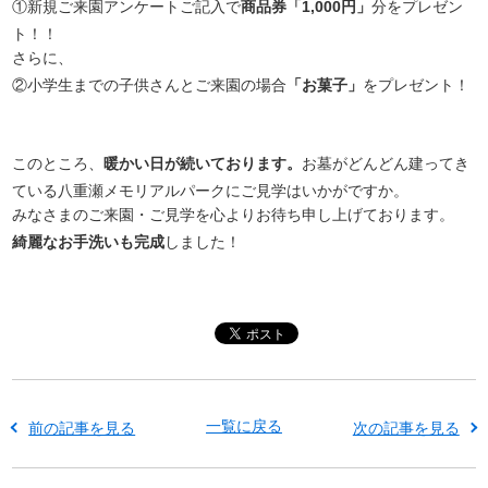
①新規ご来園アンケートご記入で
商品券「1,000円」
分をプレゼン
ト！！
さらに、
②小学生までの子供さんとご来園の場合
「お菓子」
をプレゼント！
このところ、
暖かい日が続いております。
お墓がどんどん建ってき
ている八重瀬メモリアルパークにご見学はいかがですか。
みなさまのご来園・ご見学を心よりお待ち申し上げております。
綺麗なお手洗いも完成
しました！
一覧に戻る
前の記事を見る
次の記事を見る