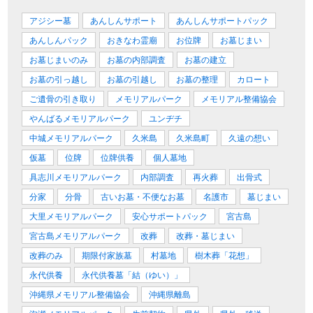
アジシー墓
あんしんサポート
あんしんサポートパック
あんしんパック
おきなわ霊廟
お位牌
お墓じまい
お墓じまいのみ
お墓の内部調査
お墓の建立
お墓の引っ越し
お墓の引越し
お墓の整理
カロート
ご遺骨の引き取り
メモリアルパーク
メモリアル整備協会
やんばるメモリアルパーク
ユンヂチ
中城メモリアルパーク
久米島
久米島町
久遠の想い
仮墓
位牌
位牌供養
個人墓地
具志川メモリアルパーク
内部調査
再火葬
出骨式
分家
分骨
古いお墓・不便なお墓
名護市
墓じまい
大里メモリアルパーク
安心サポートパック
宮古島
宮古島メモリアルパーク
改葬
改葬・墓じまい
改葬のみ
期限付家族墓
村墓地
樹木葬「花想」
永代供養
永代供養墓「結（ゆい）」
沖縄県メモリアル整備協会
沖縄県離島