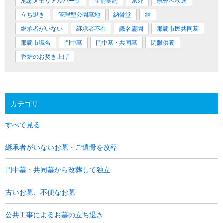
泡瀬メモリアルパーク
生前契約
県外
県外へ移送
立ち退き
管理型公園墓地
納骨堂
結
継承者がいない
継承者不在
識名霊園
那覇市民共同墓
那覇市識名
門中墓
門中墓・共同墓
閉眼供養
香炉のお焚き上げ
カテゴリ
すべて見る
継承者がいないお墓・ご遺骨を改葬
門中墓・共同墓から改葬して独立
古いお墓、不便なお墓
公共工事によるお墓の立ち退き