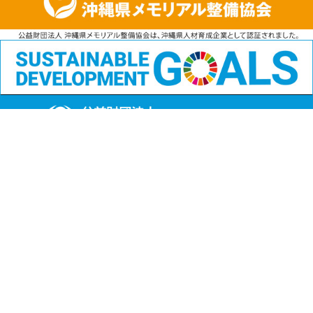
公益財団法人
沖縄県メモリアル整備協会
〒901-1111 沖縄県島尻郡南風原町字兼城123番地