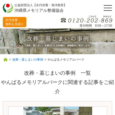
公益財団法人【永代供養・海洋散骨】
togg
沖縄県メモリアル整備協会
navi
永代供養
無料お見積り
受付時間 9:00～17:00
>
改葬・墓じまいの事例
>
やんばるメモリアルパーク
改葬・墓じまいの事例 一覧
やんばるメモリアルパークに関連する記事をご紹
介