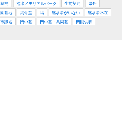
県離島
泡瀬メモリアルパーク
生前契約
県外
公園墓地
納骨堂
結
継承者がいない
継承者不在
覇市識名
門中墓
門中墓・共同墓
閉眼供養