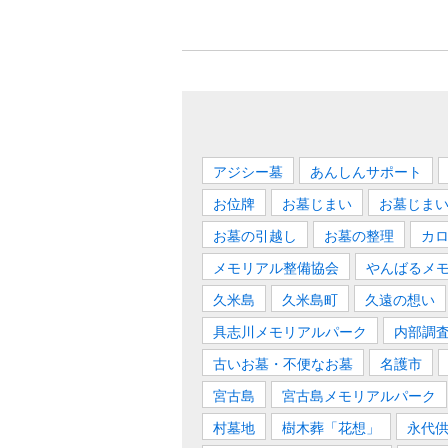
アジシー墓
あんしんサポート
お位牌
お墓じまい
お墓じま
お墓の引越し
お墓の整理
カ
メモリアル整備協会
やんばるメ
久米島
久米島町
久遠の想い
具志川メモリアルパーク
内部調
古いお墓・不便なお墓
名護市
宮古島
宮古島メモリアルパーク
村墓地
樹木葬「花想」
永代