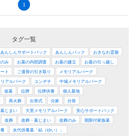
1
タグ一覧
あんしんサポートパック
あんしんパック
おきなわ霊廟
いのみ
お墓の内部調査
お墓の建立
お墓の引っ越し
ロート
ご遺骨の引き取り
メモリアルパーク
モリアルパーク
ユンヂチ
中城メモリアルパーク
仮墓
位牌
位牌供養
個人墓地
査
再火葬
出骨式
分家
分骨
墓じまい
大里メモリアルパーク
安心サポートパック
改葬
改葬・墓じまい
改葬のみ
期限付家族墓
供養
永代供養墓「結（ゆい）」