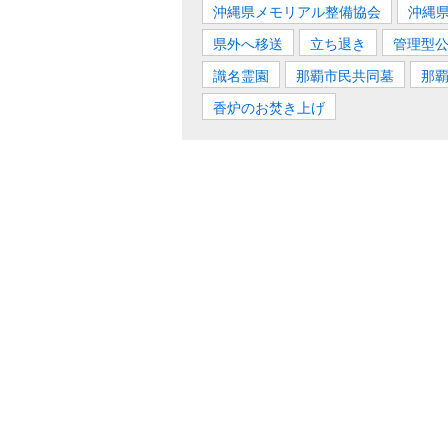
沖縄県メモリアル整備協会
沖縄
県外へ移送
立ち退き
管理型
識名霊園
那覇市民共同墓
那
香炉のお焚き上げ