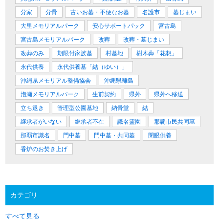
分家
分骨
古いお墓・不便なお墓
名護市
墓じまい
大里メモリアルパーク
安心サポートパック
宮古島
宮古島メモリアルパーク
改葬
改葬・墓じまい
改葬のみ
期限付家族墓
村墓地
樹木葬「花想」
永代供養
永代供養墓「結（ゆい）」
沖縄県メモリアル整備協会
沖縄県離島
泡瀬メモリアルパーク
生前契約
県外
県外へ移送
立ち退き
管理型公園墓地
納骨堂
結
継承者がいない
継承者不在
識名霊園
那覇市民共同墓
那覇市識名
門中墓
門中墓・共同墓
閉眼供養
香炉のお焚き上げ
カテゴリ
すべて見る