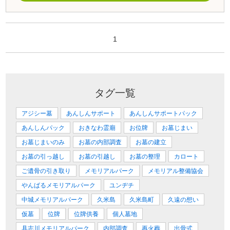
1
タグ一覧
アジシー墓
あんしんサポート
あんしんサポートパック
あんしんパック
おきなわ霊廟
お位牌
お墓じまい
お墓じまいのみ
お墓の内部調査
お墓の建立
お墓の引っ越し
お墓の引越し
お墓の整理
カロート
ご遺骨の引き取り
メモリアルパーク
メモリアル整備協会
やんばるメモリアルパーク
ユンヂチ
中城メモリアルパーク
久米島
久米島町
久遠の想い
仮墓
位牌
位牌供養
個人墓地
具志川メモリアルパーク
内部調査
再火葬
出骨式