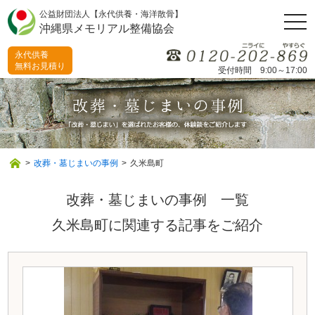
公益財団法人【永代供養・海洋散骨】
togg
沖縄県メモリアル整備協会
navi
永代供養
無料お見積り
受付時間 9:00～17:00
>
改葬・墓じまいの事例
>
久米島町
改葬・墓じまいの事例 一覧
久米島町に関連する記事をご紹介