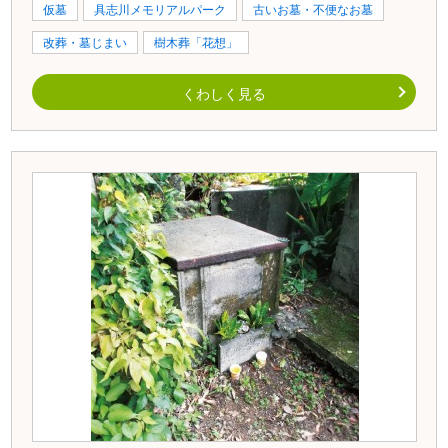
仮墓
具志川メモリアルパーク
古いお墓・不便なお墓
改葬・墓じまい
樹木葬「花想」
くわしく見る