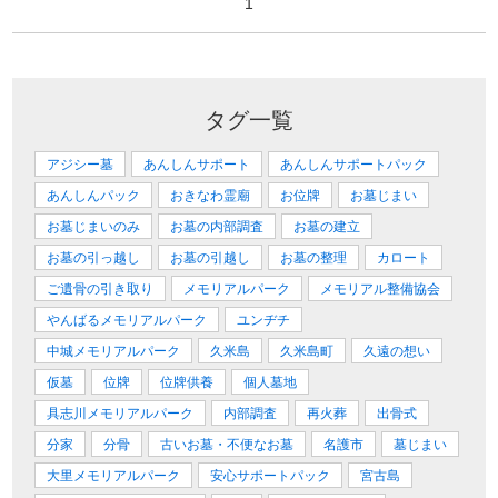
1
タグ一覧
アジシー墓
あんしんサポート
あんしんサポートパック
あんしんパック
おきなわ霊廟
お位牌
お墓じまい
お墓じまいのみ
お墓の内部調査
お墓の建立
お墓の引っ越し
お墓の引越し
お墓の整理
カロート
ご遺骨の引き取り
メモリアルパーク
メモリアル整備協会
やんばるメモリアルパーク
ユンヂチ
中城メモリアルパーク
久米島
久米島町
久遠の想い
仮墓
位牌
位牌供養
個人墓地
具志川メモリアルパーク
内部調査
再火葬
出骨式
分家
分骨
古いお墓・不便なお墓
名護市
墓じまい
大里メモリアルパーク
安心サポートパック
宮古島