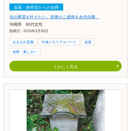
仮墓・納骨堂からの改葬
夫の希望を叶えたい。前妻のご遺骨を永代供養。
沖縄県 80代女性
投稿日：2016年3月30日
おきなわ霊廟
中城メモリアルパーク
仮墓
改葬・墓じまい
くわしく見る