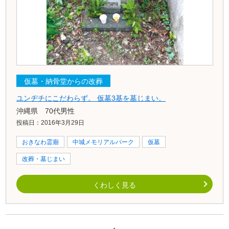
仮墓・納骨堂からの改葬
ユンヂチにこだわらず。 仮墓3基を墓じまい。
沖縄県 70代男性
投稿日：2016年3月29日
おきなわ霊廟
中城メモリアルパーク
仮墓
改葬・墓じまい
くわしく見る