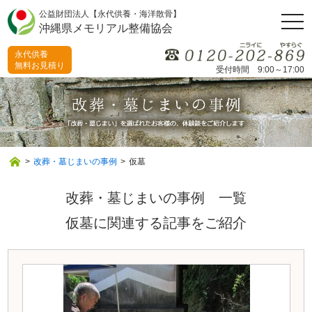
公益財団法人【永代供養・海洋散骨】
togg
沖縄県メモリアル整備協会
navi
永代供養
無料お見積り
受付時間 9:00～17:00
>
改葬・墓じまいの事例
>
仮墓
改葬・墓じまいの事例 一覧
仮墓に関連する記事をご紹介