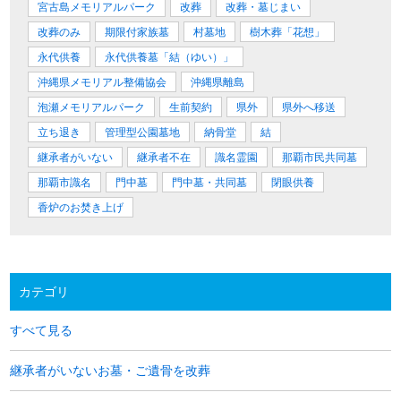
宮古島メモリアルパーク
改葬
改葬・墓じまい
改葬のみ
期限付家族墓
村墓地
樹木葬「花想」
永代供養
永代供養墓「結（ゆい）」
沖縄県メモリアル整備協会
沖縄県離島
泡瀬メモリアルパーク
生前契約
県外
県外へ移送
立ち退き
管理型公園墓地
納骨堂
結
継承者がいない
継承者不在
識名霊園
那覇市民共同墓
那覇市識名
門中墓
門中墓・共同墓
閉眼供養
香炉のお焚き上げ
カテゴリ
すべて見る
継承者がいないお墓・ご遺骨を改葬