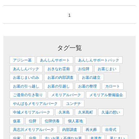
1
タグ一覧
アジシー墓
あんしんサポート
あんしんサポートパック
あんしんパック
おきなわ霊廟
お位牌
お墓じまい
お墓じまいのみ
お墓の内部調査
お墓の建立
お墓の引っ越し
お墓の引越し
お墓の整理
カロート
ご遺骨の引き取り
メモリアルパーク
メモリアル整備協会
やんばるメモリアルパーク
ユンヂチ
中城メモリアルパーク
久米島
久米島町
久遠の想い
仮墓
位牌
位牌供養
個人墓地
具志川メモリアルパーク
内部調査
再火葬
出骨式
分家
分骨
古いお墓・不便なお墓
名護市
墓じまい