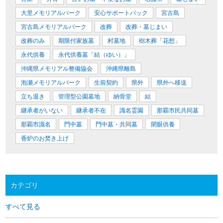
大里メモリアルパーク
安心サポートパック
宮古島
宮古島メモリアルパーク
改葬
改葬・墓じまい
改葬のみ
期限付家族墓
村墓地
樹木葬「花想」
永代供養
永代供養墓「結（ゆい）」
沖縄県メモリアル整備協会
沖縄県離島
泡瀬メモリアルパーク
生前契約
県外
県外へ移送
立ち退き
管理型公園墓地
納骨堂
結
継承者がいない
継承者不在
識名霊園
那覇市民共同墓
那覇市識名
門中墓
門中墓・共同墓
閉眼供養
香炉のお焚き上げ
カテゴリ
すべて見る