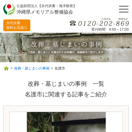
公益財団法人【永代供養・海洋散骨】
togg
沖縄県メモリアル整備協会
navi
永代供養
無料お見積り
受付時間 9:00～17:00
>
改葬・墓じまいの事例
>
名護市
改葬・墓じまいの事例 一覧
名護市に関連する記事をご紹介