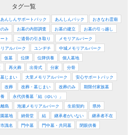
タグ一覧
あんしんサポートパック
あんしんパック
おきなわ霊廟
いのみ
お墓の内部調査
お墓の建立
お墓の引っ越し
ロート
ご遺骨の引き取り
メモリアルパーク
モリアルパーク
ユンヂチ
中城メモリアルパーク
仮墓
位牌
位牌供養
個人墓地
査
再火葬
出骨式
分家
分骨
墓じまい
大里メモリアルパーク
安心サポートパック
改葬
改葬・墓じまい
改葬のみ
期限付家族墓
供養
永代供養墓「結（ゆい）」
県離島
泡瀬メモリアルパーク
生前契約
県外
公園墓地
納骨堂
結
継承者がいない
継承者不在
覇市識名
門中墓
門中墓・共同墓
閉眼供養