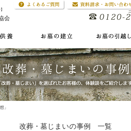
骨】
協会
想」
改葬・墓じまいの事例 一覧