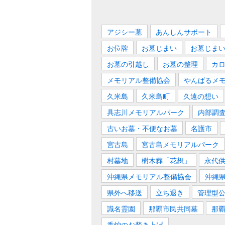
アジシー墓
あんしんサポート
お位牌
お墓じまい
お墓じま
お墓の引越し
お墓の整理
カ
メモリアル整備協会
やんばるメ
久米島
久米島町
久遠の想い
具志川メモリアルパーク
内部調
古いお墓・不便なお墓
名護市
宮古島
宮古島メモリアルパーク
村墓地
樹木葬「花想」
永代
沖縄県メモリアル整備協会
沖縄
県外へ移送
立ち退き
管理型
識名霊園
那覇市民共同墓
那