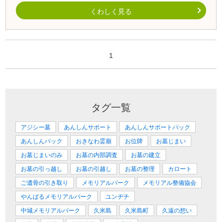
くわしく見る
1
タグ一覧
アジシー墓
あんしんサポート
あんしんサポートパック
あんしんパック
おきなわ霊廟
お位牌
お墓じまい
お墓じまいのみ
お墓の内部調査
お墓の建立
お墓の引っ越し
お墓の引越し
お墓の整理
カロート
ご遺骨の引き取り
メモリアルパーク
メモリアル整備協会
やんばるメモリアルパーク
ユンヂチ
中城メモリアルパーク
久米島
久米島町
久遠の想い