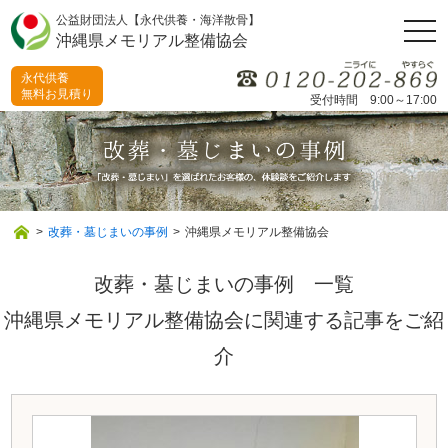
公益財団法人【永代供養・海洋散骨】
togg
沖縄県メモリアル整備協会
navi
永代供養
無料お見積り
受付時間 9:00～17:00
>
改葬・墓じまいの事例
>
沖縄県メモリアル整備協会
改葬・墓じまいの事例 一覧
沖縄県メモリアル整備協会に関連する記事をご紹
介