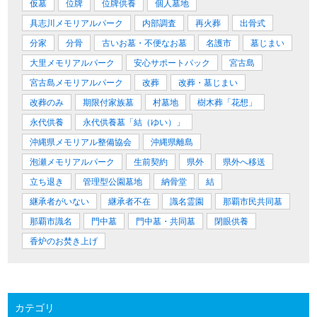
仮墓
位牌
位牌供養
個人墓地
具志川メモリアルパーク
内部調査
再火葬
出骨式
分家
分骨
古いお墓・不便なお墓
名護市
墓じまい
大里メモリアルパーク
安心サポートパック
宮古島
宮古島メモリアルパーク
改葬
改葬・墓じまい
改葬のみ
期限付家族墓
村墓地
樹木葬「花想」
永代供養
永代供養墓「結（ゆい）」
沖縄県メモリアル整備協会
沖縄県離島
泡瀬メモリアルパーク
生前契約
県外
県外へ移送
立ち退き
管理型公園墓地
納骨堂
結
継承者がいない
継承者不在
識名霊園
那覇市民共同墓
那覇市識名
門中墓
門中墓・共同墓
閉眼供養
香炉のお焚き上げ
カテゴリ