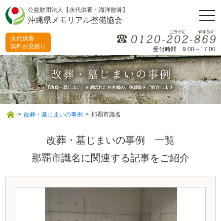
公益財団法人【永代供養・海洋散骨】
togg
沖縄県メモリアル整備協会
navi
永代供養
無料お見積り
受付時間 9:00～17:00
>
改葬・墓じまいの事例
>
那覇市識名
改葬・墓じまいの事例 一覧
那覇市識名に関連する記事をご紹介