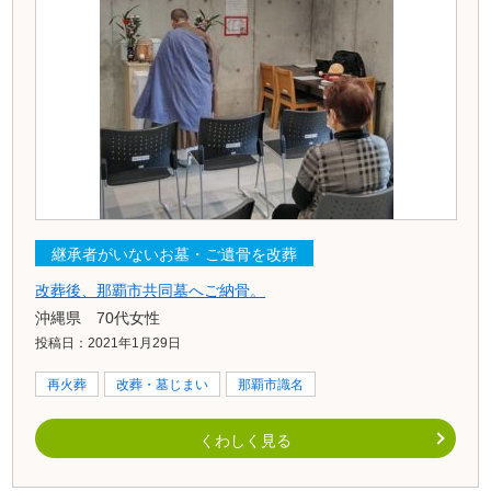
継承者がいないお墓・ご遺骨を改葬
改葬後、那覇市共同墓へご納骨。
沖縄県 70代女性
投稿日：2021年1月29日
再火葬
改葬・墓じまい
那覇市識名
くわしく見る