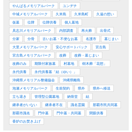
やんばるメモリアルパーク
ユンヂチ
中城メモリアルパーク
久米島
久米島町
久遠の想い
仮墓
位牌
位牌供養
個人墓地
具志川メモリアルパーク
内部調査
再火葬
出骨式
分家
分骨
古いお墓・不便なお墓
名護市
墓じまい
大里メモリアルパーク
安心サポートパック
宮古島
宮古島メモリアルパーク
改葬
改葬・墓じまい
改葬のみ
期限付家族墓
村墓地
樹木葬「花想」
永代供養
永代供養墓「結（ゆい）」
沖縄県メモリアル整備協会
沖縄県離島
泡瀬メモリアルパーク
生前契約
県外
県外へ移送
立ち退き
管理型公園墓地
納骨堂
結
継承者がいない
継承者不在
識名霊園
那覇市民共同墓
那覇市識名
門中墓
門中墓・共同墓
閉眼供養
香炉のお焚き上げ