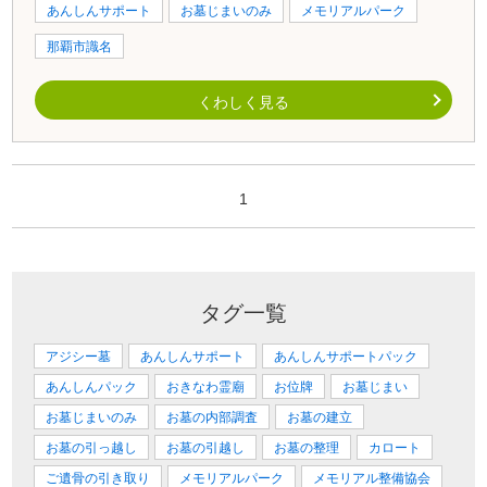
あんしんサポート
お墓じまいのみ
メモリアルパーク
那覇市識名
くわしく見る
1
タグ一覧
アジシー墓
あんしんサポート
あんしんサポートパック
あんしんパック
おきなわ霊廟
お位牌
お墓じまい
お墓じまいのみ
お墓の内部調査
お墓の建立
お墓の引っ越し
お墓の引越し
お墓の整理
カロート
ご遺骨の引き取り
メモリアルパーク
メモリアル整備協会