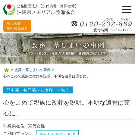
公益財団法人【永代供養・海洋散骨】
togg
沖縄県メモリアル整備協会
navi
永代供養
無料お見積り
受付時間 9:00～17:00
>
改葬・墓じまいの事例
>
心をこめて親族に改葬を説明。不明な遺骨は霊石に。
門中墓・共同墓から改葬して独立
心をこめて親族に改葬を説明。不明な遺骨は霊
石に。
沖縄県在住
50代女性
ご利用プラン：
あんしんサポート10