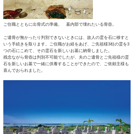
ご住職とともに出骨式の準備。 墓内部で壊れたいる骨壺。
ご遺骨が無かったり判別できないときには、故人の霊を石に移すと
いう手続きを取ります。ご住職がお経をあげ、ご先祖様3柱の霊を3
つの石にこめて、その霊石を新しいお墓に納骨しました。
残念ながら骨壺は判別不可能でしたが、夫のご遺骨とご先祖様の霊
石を新しいお墓で一緒に供養することができたので、ご依頼主様も
喜んでおられました。