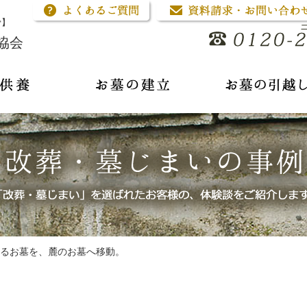
骨】
協会
るお墓を、麓のお墓へ移動。