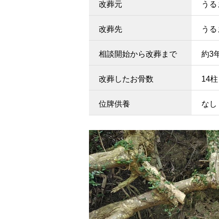
改葬元
うる
改葬先
うる
相談開始から改葬まで
約3
改葬したお骨数
14柱
位牌供養
なし