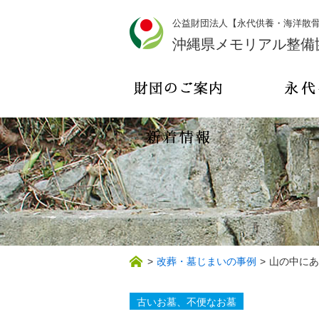
公益財団法人【永代供養・海洋散
沖縄県メモリアル整備
>
改葬・墓じまいの事例
>
山の中にあ
古いお墓、不便なお墓