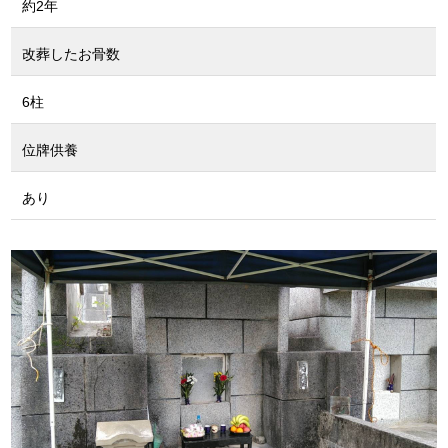
約2年
改葬したお骨数
6柱
位牌供養
あり