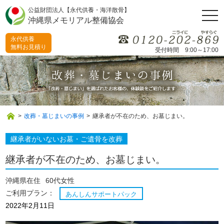
公益財団法人【永代供養・海洋散骨】
togg
沖縄県メモリアル整備協会
navi
永代供養
無料お見積り
受付時間 9:00～17:00
>
改葬・墓じまいの事例
>
継承者が不在のため、お墓じまい。
継承者がいないお墓・ご遺骨を改葬
継承者が不在のため、お墓じまい。
沖縄県在住
60代女性
ご利用プラン：
あんしんサポートパック
2022年2月11日