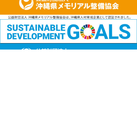
公益財団法人
沖縄県メモリアル整備協会
〒901-1111 沖縄県島尻郡南風原町字兼城123番地