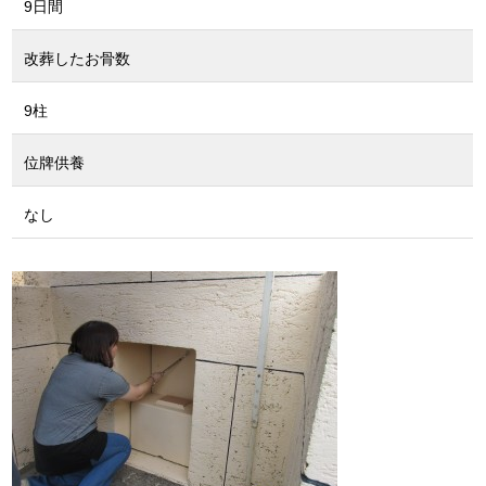
9日間
改葬したお骨数
9柱
位牌供養
なし