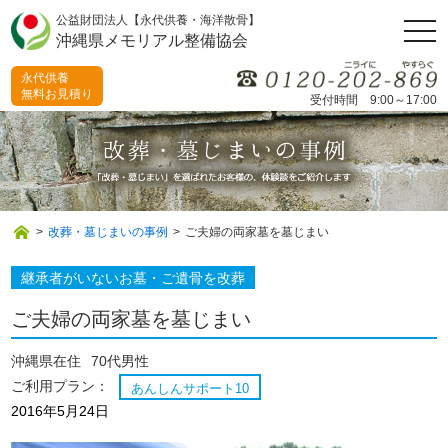
公益財団法人【永代供養・海洋散骨】
togg
沖縄県メモリアル整備協会
navi
永代供養
無料お見積り
受付時間 9:00～17:00
>
改葬・墓じまいの事例
>
ご夫婦の両家墓を墓じまい
継承者がいないお墓・ご遺骨を改葬
ご夫婦の両家墓を墓じまい
沖縄県在住
70代男性
ご利用プラン：
あんしんサポート10
2016年5月24日