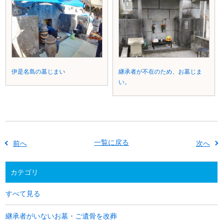
伊是名島の墓じまい
継承者が不在のため、お墓じま
い。
一覧に戻る
前へ
次へ
カテゴリ
すべて見る
継承者がいないお墓・ご遺骨を改葬