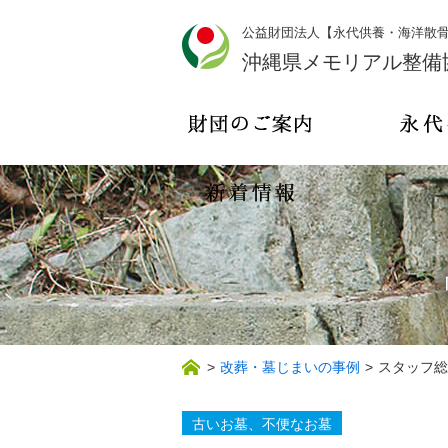
公益財団法人【永代供養・海洋散
沖縄県メモリアル整備
>
改葬・墓じまいの事例
>
スタッフ総
古いお墓、不便なお墓