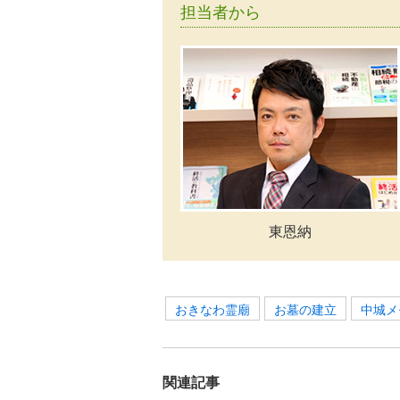
担当者から
東恩納
おきなわ霊廟
お墓の建立
中城メ
関連記事