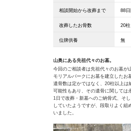
相談開始から改葬まで
88
改葬したお骨数
20柱
位牌供養
無
山奥にある先祖代々のお墓。
今回のご相談者は先祖代々のお墓が
モリアルパークにお墓を建立したお
遺骨数は定かではなく、20柱以上
可能性もあり、その遺骨に関しては
1日で改葬・新墓へのご納骨式、そ
していたようですが、段取りよく組
いました。