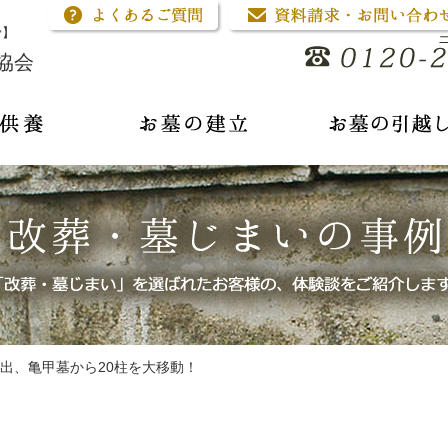
骨】
協会
出、亀甲墓から20柱を大移動！