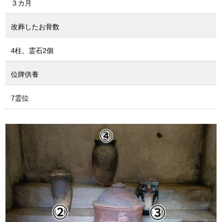
３カ月
改葬したお骨数
4柱、霊石2個
位牌供養
7霊位