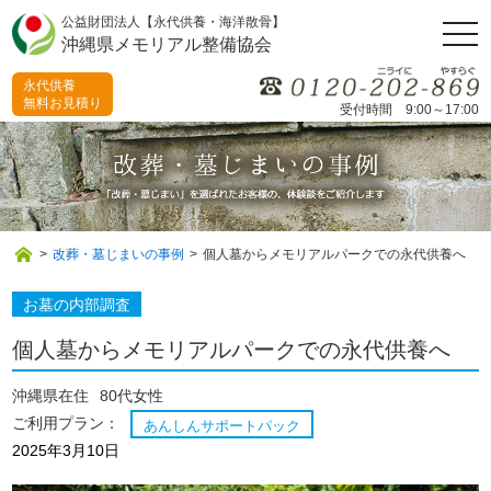
公益財団法人【永代供養・海洋散骨】
togg
沖縄県メモリアル整備協会
navi
永代供養
無料お見積り
受付時間 9:00～17:00
>
改葬・墓じまいの事例
>
個人墓からメモリアルパークでの永代供養へ
お墓の内部調査
個人墓からメモリアルパークでの永代供養へ
沖縄県在住
80代女性
ご利用プラン：
あんしんサポートパック
2025年3月10日