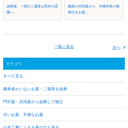
改葬後、一部のご遺骨は県外の霊
離島の共同墓から、沖縄本島の期
園へ。
限付きお墓…
一覧に戻る
次へ
カテゴリ
すべて見る
継承者がいないお墓・ご遺骨を改葬
門中墓・共同墓から改葬して独立
古いお墓、不便なお墓
公共工事によるお墓の立ち退き