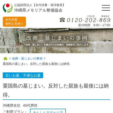
公益財団法人【永代供養・海洋散骨】
togg
沖縄県メモリアル整備協会
navi
永代供養
無料お見積り
受付時間 9:00～17:00
>
改葬・墓じまいの事例
>
粟国島の墓じまい。反対した親族も最後には納得。
古いお墓、不便なお墓
粟国島の墓じまい。反対した親族も最後には納
得。
沖縄県在住
40代男性
ご利用プラン：
あんしんサポート10