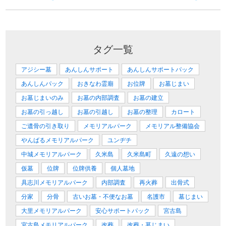
タグ一覧
アジシー墓
あんしんサポート
あんしんサポートパック
あんしんパック
おきなわ霊廟
お位牌
お墓じまい
お墓じまいのみ
お墓の内部調査
お墓の建立
お墓の引っ越し
お墓の引越し
お墓の整理
カロート
ご遺骨の引き取り
メモリアルパーク
メモリアル整備協会
やんばるメモリアルパーク
ユンヂチ
中城メモリアルパーク
久米島
久米島町
久遠の想い
仮墓
位牌
位牌供養
個人墓地
具志川メモリアルパーク
内部調査
再火葬
出骨式
分家
分骨
古いお墓・不便なお墓
名護市
墓じまい
大里メモリアルパーク
安心サポートパック
宮古島
宮古島メモリアルパーク
改葬
改葬・墓じまい