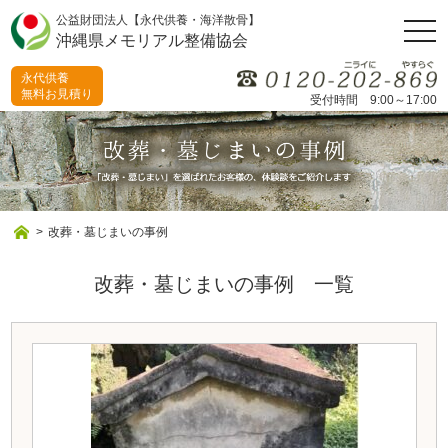
公益財団法人【永代供養・海洋散骨】
togg
沖縄県メモリアル整備協会
navi
永代供養
無料お見積り
受付時間 9:00～17:00
>
改葬・墓じまいの事例
改葬・墓じまいの事例 一覧