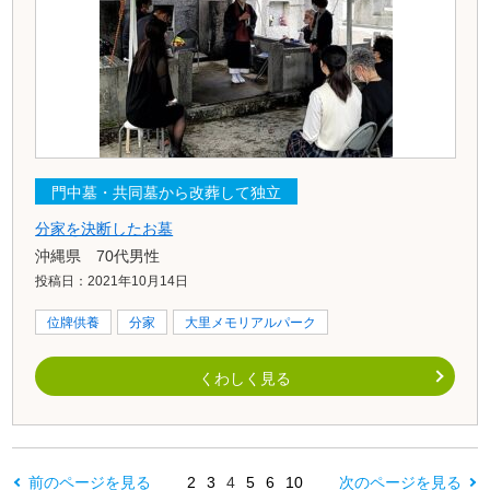
門中墓・共同墓から改葬して独立
分家を決断したお墓
沖縄県 70代男性
投稿日：2021年10月14日
位牌供養
分家
大里メモリアルパーク
くわしく見る
前のページを見る
2
3
4
5
6
10
次のページを見る