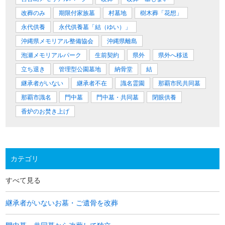
改葬のみ
期限付家族墓
村墓地
樹木葬「花想」
永代供養
永代供養墓「結（ゆい）」
沖縄県メモリアル整備協会
沖縄県離島
泡瀬メモリアルパーク
生前契約
県外
県外へ移送
立ち退き
管理型公園墓地
納骨堂
結
継承者がいない
継承者不在
識名霊園
那覇市民共同墓
那覇市識名
門中墓
門中墓・共同墓
閉眼供養
香炉のお焚き上げ
カテゴリ
すべて見る
継承者がいないお墓・ご遺骨を改葬